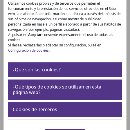
Utilizamos cookies propias y de terceros que permiten el
funcionamiento y la prestación de los servicios ofrecidos en el Sitio
web, la elaboración de información estadística a través del análisis de
sus hábitos de navegación, así como mostrarle publicidad
personalizada en base a un perfil elaborado a partir de sus hábitos de
navegación (por ejemplo, páginas visitadas).
Al pulsar en
Aceptar
consiente expresamente el uso de todas las
¿Cómo convivir con el cáncer de
cookies.
próstata? Manual para pacientes y
Si desea rechazarlas o adaptar su configuración, pulse en
Configuración de cookies
.
familiares
19 de Junio, 2026
¿Qué son las cookies?
Continuar leyendo
¿Qué tipos de cookies se utilizan en esta
página web?
Cookies de Terceros