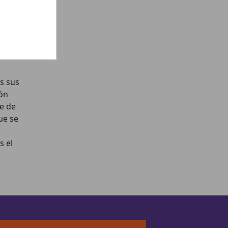
s sus
ión
e de
ue se
 el