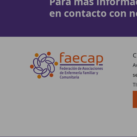
Para más informa
en contacto con n
C
A
s
T