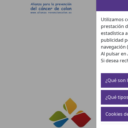
Utilizamos c
prestación d
estadística 
publicidad p
navegación (
Al pulsar en
Si desea rec
¿Qué son l
¿Qué tipos
Cookies d