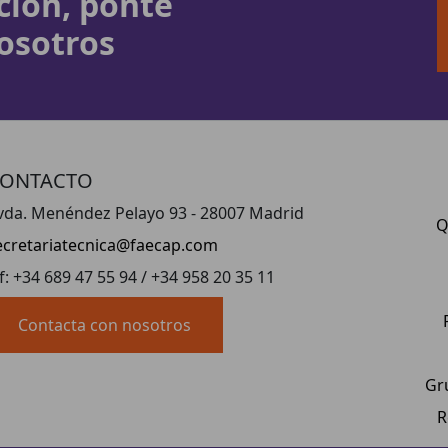
ción, ponte
osotros
ONTACTO
vda. Menéndez Pelayo 93 - 28007 Madrid
Q
ecretariatecnica@faecap.com
lf: +34 689 47 55 94 / +34 958 20 35 11
Contacta con nosotros
Gr
R