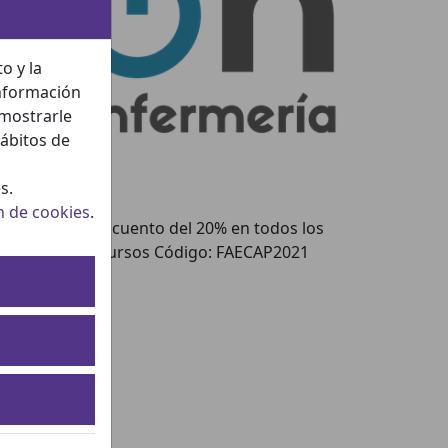
o y la
información
 mostrarle
hábitos de
s.
n de cookies
.
Descuento del 20% en todos los
cursos Código: FAECAP2021