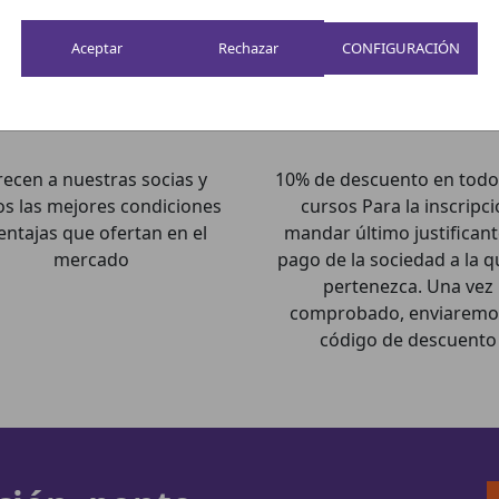
CONFIGURACIÓN
recen a nuestras socias y
10% de descuento en todo
os las mejores condiciones
cursos Para la inscripc
entajas que ofertan en el
mandar último justificant
mercado
pago de la sociedad a la q
pertenezca. Una vez
comprobado, enviaremos
código de descuento