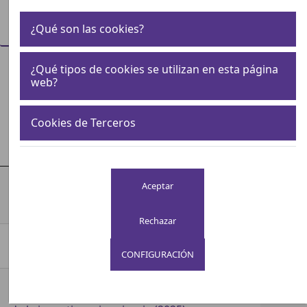
Mostrar
¿Qué son las cookies?
entradas
¿Qué tipos de cookies se utilizan en esta página
web?
Buscar:
Cookies de Terceros
Título
Año
Guía de bolsillo para profesionales
sanitarios. Abordaje de la fragilidad y riesgo
2026
de caídas en las personas mayores.
Folleto Recomendaciones en Autocuidados
2025
CardioSaludables
CONFIGURACIÓN
Plan de actuación consensuado. Cuidados
enfermeros para la continencia y el manejo
2025