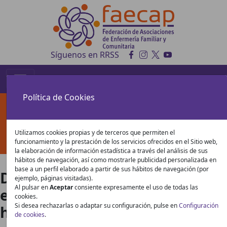
Síguenos en RRSS
Política de Cookies
Guías con Colaboración de
FAECAP
Utilizamos cookies propias y de terceros que permiten el
funcionamiento y la prestación de los servicios ofrecidos en el Sitio web,
la elaboración de información estadística a través del análisis de sus
hábitos de navegación, así como mostrarle publicidad personalizada en
base a un perfil elaborado a partir de sus hábitos de navegación (por
Descarga las guías de
ejemplo, páginas visitadas).
Al pulsar en
Aceptar
consiente expresamente el uso de todas las
elaboración propia o en las que
cookies.
Si desea rechazarlas o adaptar su configuración, pulse en
Configuración
hemos colaborado
de cookies
.