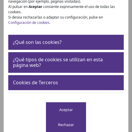
navegación (por ejemplo, páginas visitadas).
diferentes asociaciones y sociedades de Enfermería
Al pulsar en
Aceptar
consiente expresamente el uso de todas las
Comunitaria y Atención Primaria, contando en la
cookies.
actualidad con más de 5.000 socios que representan al
Si desea rechazarlas o adaptar su configuración, pulse en
Configuración de cookies
.
conjunto de enfermeras y enfermeros que desarrollan
su trabajo en el ámbito de la Atención Primaria en las
distintas Comunidades Autónomas.
¿Qué son las cookies?
Ser miembro de FAECAP, es un derecho de todos los
socios de las Sociedades Científicas que actualmente
¿Qué tipos de cookies se utilizan en esta
integran FAECAP. Por lo que te invitamos a asociarte a la
página web?
sociedad donde resides o trabajas para estar en
nuestra comunidad
Cookies de Terceros