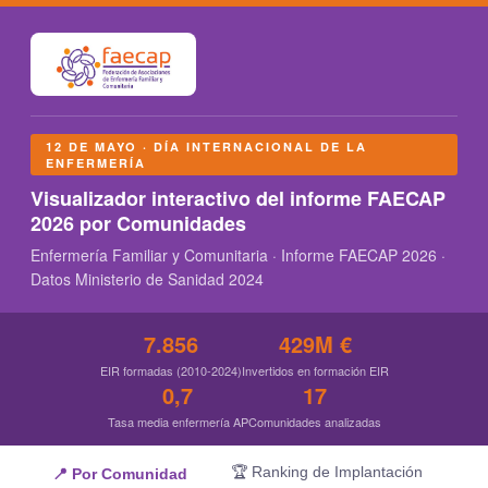
12 DE MAYO · DÍA INTERNACIONAL DE LA
ENFERMERÍA
Visualizador interactivo del informe FAECAP
2026 por Comunidades
Enfermería Familiar y Comunitaria · Informe FAECAP 2026 ·
Datos Ministerio de Sanidad 2024
7.856
429M €
EIR formadas (2010-2024)
Invertidos en formación EIR
0,7
17
Tasa media enfermería AP
Comunidades analizadas
🏆 Ranking de Implantación
📍 Por Comunidad