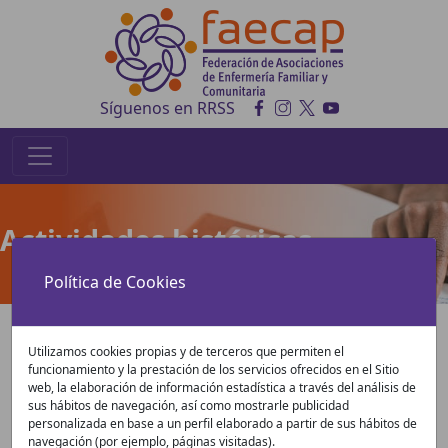
Síguenos en RRSS
Actividades históricas
Política de Cookies
Selecciona el año para ver
Utilizamos cookies propias y de terceros que permiten el
funcionamiento y la prestación de los servicios ofrecidos en el Sitio
la información de la
web, la elaboración de información estadística a través del análisis de
sus hábitos de navegación, así como mostrarle publicidad
actividad histórica
personalizada en base a un perfil elaborado a partir de sus hábitos de
navegación (por ejemplo, páginas visitadas).