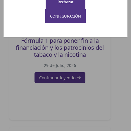
CONFIGURACIÓN
Cartas a la catedra CIRRCE y a
Fórmula 1 para poner fin a la
financiación y los patrocinios del
tabaco y la nicotina
29 de Julio, 2026
Continuar leyendo