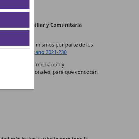
Enfermería Familiar y Comunitaria
riminación a los mismos por parte de los
ón del Pueblo Gitano 2021-230
formativas, de mediación y
os y estas profesionales, para que conozcan
d más inclusiva y justa para toda la