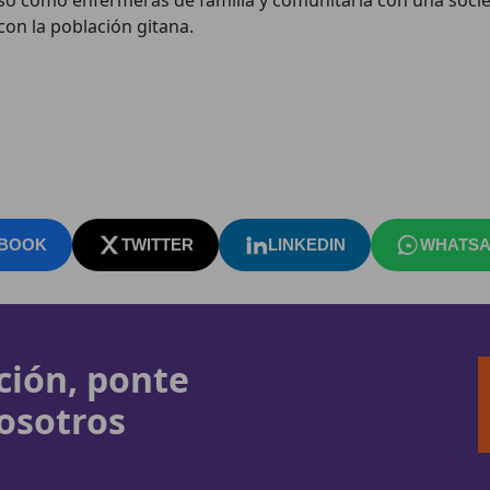
con la población gitana.
BOOK
TWITTER
LINKEDIN
WHATSA
ción, ponte
osotros