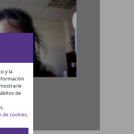
o y la
información
 mostrarle
hábitos de
s.
n de cookies
.