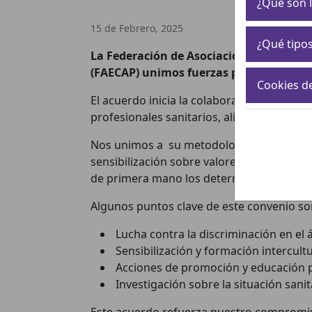
¿Qué son l
15 de Febrero, 2025
¿Qué tipos
La Federación de Asociaciones de Mujer
(FAECAP) unimos fuerzas para mejorar l
Cookies d
El acuerdo inicia la colaboración para mej
profesionales sanitarios, alineados con la
Nos unimos a su metodología y línea de 
sensibilización sobre valores y cultura gi
de primera mano los determinantes social
Algunos puntos clave de este convenio so
Lucha contra la discriminación en el 
Sensibilización y formación intercult
Acciones de promoción y educación p
Investigación sobre la situación sanit
Este acuerdo refuerza nuestro compromiso