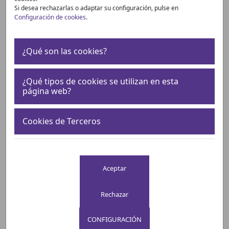
Sin Tabaco 2026 de la OMS
Si desea rechazarlas o adaptar su configuración, pulse en
Configuración de cookies
.
¿Qué son las cookies?
¿Qué tipos de cookies se utilizan en esta
página web?
Cookies de Terceros
01 de Junio, 2026
Con motivo del Día Mundial Sin Tabaco, la
Organización Mundial de la Salud ha elegido este año
CONFIGURACIÓN
a España como sede de su jornada internacional bajo