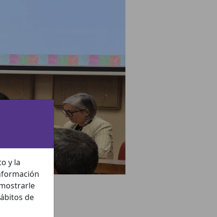
o y la
información
 mostrarle
hábitos de