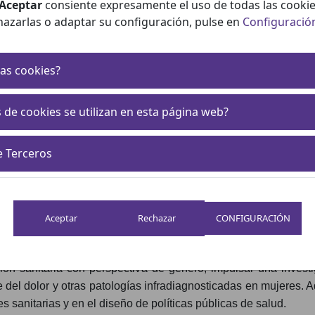
Aceptar
consiente expresamente el uso de todas las cookie
hazarlas o adaptar su configuración, pulse en
Configuració
as cookies?
ia de género, participa en el impulso del Libro Blanco Salud y
 de cookies se utilizan en esta página web?
 asignatura pendiente en el ámbito sanitario. Así lo evidencia
lectiva que analiza cómo las desigualdades de género siguen 
e Terceros
sentada por Rosa Martínez, cuya participación refuerza el 
 equitativa, sensible y centrada en las necesidades reales de 
nicas, reciben diagnósticos más tardíos y afrontan un mayor 
CONFIGURACIÓN
ón sanitaria con perspectiva de género, impulsar una investig
e del dolor y otras patologías infradiagnosticadas en mujeres. 
s sanitarias y en el diseño de políticas públicas de salud.