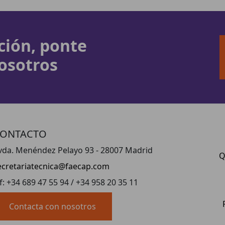
ción, ponte
osotros
ONTACTO
vda. Menéndez Pelayo 93 - 28007 Madrid
Q
ecretariatecnica@faecap.com
lf: +34 689 47 55 94 / +34 958 20 35 11
Contacta con nosotros