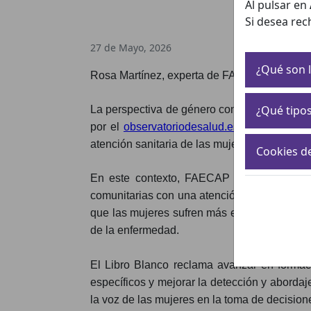
Al pulsar en
Si desea rec
27 de Mayo, 2026
¿Qué son l
Rosa Martínez, experta de FAECAP en violenc
¿Qué tipos
La perspectiva de género continúa siendo una
por el
observatoriodesalud.es
, una obra co
atención sanitaria de las mujeres.
Cookies d
En este contexto, FAECAP ha estado repre
comunitarias con una atención sanitaria más
que las mujeres sufren más enfermedades cró
de la enfermedad.
El Libro Blanco reclama avanzar en formaci
específicos y mejorar la detección y abordaj
la voz de las mujeres en la toma de decisione