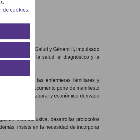
s.
n de cookies
.
 Género II.
 el Libro Blanco Salud y Género II, impulsado
condicionando la salud, el diagnóstico y la
compromiso de las enfermeras familiares y
las mujeres. El documento pone de manifiesto
impacto social, laboral y económico derivado
ación más inclusiva, desarrollar protocolos
Además, insiste en la necesidad de incorporar