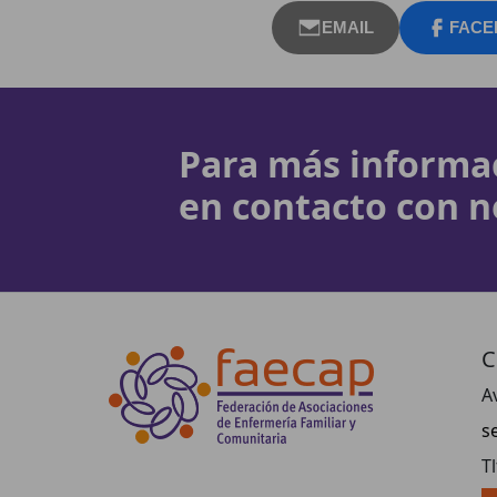
EMAIL
FACE
Para más informa
en contacto con n
C
A
s
T