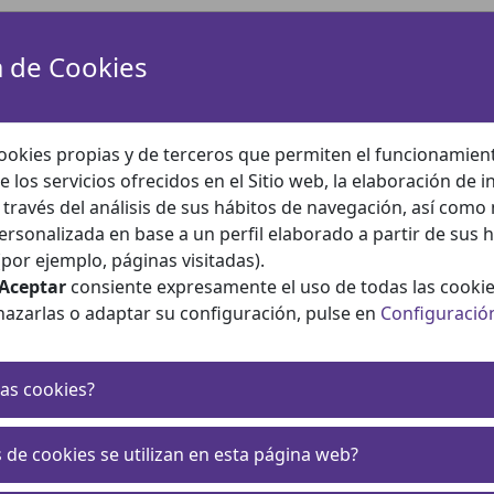
a de Cookies
e Sanidad, a través de la Subdirección General de Calidad
nicidad para exponer la situación actual de la EAC y las l
l Ministerio, asociaciones de pacientes y sociedades cientí
ookies propias y de terceros que permiten el funcionamient
unitaria, pediatría, y geriatría), medicina (especialidades f
e los servicios ofrecidos en el Sitio web, la elaboración de 
oterapeutas, trabajo social, psicología, salud pública.
a través del análisis de sus hábitos de navegación, así como
to García (Presidenta) y Yolanda López (Coordinadora del g
ersonalizada en base a un perfil elaborado a partir de sus 
uidadores de FAECAP)
por ejemplo, páginas visitadas).
Aceptar
consiente expresamente el uso de todas las cookie
desde que se publicara en 2012
hasta la actualidad, con el
hazarlas o adaptar su configuración, pulse en
Configuració
herramientas de estratificación de la población. Y presentan
as cookies?
dad de exponer su postulado para el abordaje de la cronicid
 de cookies se utilizan en esta página web?
a enfermedad y las personas cuidadoras, integradas todas