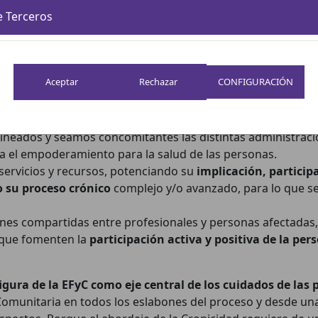
e Terceros
a comunidad y la alfabetización en salud de la poblaci
omunitarios para la identificación de los activos en salud.
versales como:
CONFIGURACIÓN
ónicas no transmisibles con el foco en los estilos de vi
e puedan producir inequidades en salud, a lo largo, ancho y
ineados y seamos concomitantes las distintas administrac
cia el empoderamiento para la salud de las personas.
 servicios y recursos, potenciando su
implicación, particip
o su
proceso crónico
complejo y/o avanzado, para lo que s
nes compartidas entre profesionales y personas afectadas,
s que fomenten la
participación activa y positiva de la pe
figura de la EFyC como eje central de los cuidados de la
 Comunitaria en todos los eslabones del proceso y desde un