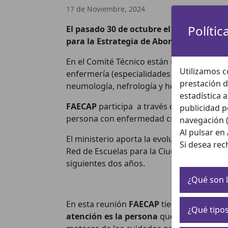
17 de Noviembre, 2024
Polític
El pasado 30 de octubre el Ministerio d
para la Estrategia de Abordaje de la Cro
En el Comité Técnico están representadas e
Utilizamos c
enfermería (especialidades de familia y com
prestación d
neumología, nefrología y hepatología), fisi
estadística 
FAECAP
participa a través de Esther Nie
publicidad p
persona con enfermedad crónica y sus c
navegación (
Al pulsar en
El ministerio aporta la evolución de la
EAC 
Si desea rec
Red de Escuelas para la Ciudadanía, o las 
siguientes dos años.
¿Qué son l
En esta reunión
FAECAP
tiene la oportuni
¿Qué tipos
atención es la persona
que convive con l