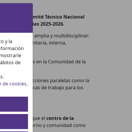
, convocó al Comité Técnico Nacional
íneas prioritarias 2025-2026.
ficas de forma amplia y multidisciplinar:
o y la
amiliar y comunitaria, interna,
información
 mostrarle
rupo de Cuidados en la Comunidad de la
hábitos de
s.
 desarrollo de acciones paralelas como la
n de cookies
.
 las líneas básicas de trabajo para los
ad sin olvidar que el
centro de la
 ellas en su entorno y comunidad como