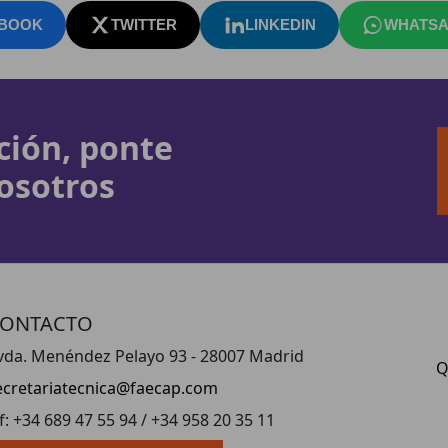
BOOK
TWITTER
LINKEDIN
WHATSA
ción, ponte
osotros
ONTACTO
vda. Menéndez Pelayo 93 - 28007 Madrid
Q
ecretariatecnica@faecap.com
lf: +34 689 47 55 94 / +34 958 20 35 11