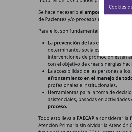
motores de los cuidados precisos.
Cookies d
Se hace necesario el
empoderamiento de l
de Pacientes y/o procesos metodológicos c
Para ello, son fundamentales líneas trans
La
prevención de las enfermedades cr
determinantes sociales de la salud qu
intervenciones de promoción estén al
con el objetivo de crear sinergias ha
La accesibilidad de las personas a los
afrontamiento en el manejo de tod
profesionales e institucionales.
Herramientas para la toma de decisio
asistenciales, basadas en actividade
proceso.
Todo esto lleva a
FAECAP
a considerar la
Atención Primaria sin olvidar la Atención