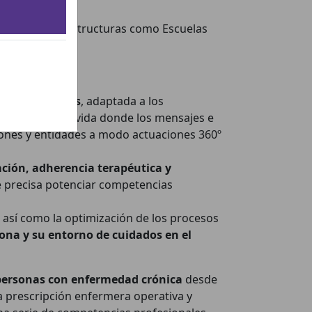
ón
mediante estructuras como Escuelas
da modificables
, adaptada a los
 circular de la vida donde los mensajes e
iones y entidades a modo actuaciones 360º
ación, adherencia terapéutica y
e precisa potenciar competencias
 así como la optimización de los procesos
rsona y su entorno de cuidados en el
s personas con enfermedad crónica
desde
a prescripción enfermera operativa y