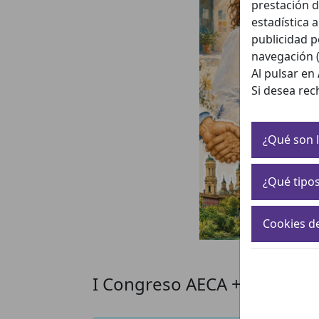
prestación d
estadística 
publicidad p
navegación (
Al pulsar en
Si desea rec
¿Qué son l
¿Qué tipos
Cookies d
I Congreso AECA + I Encuen