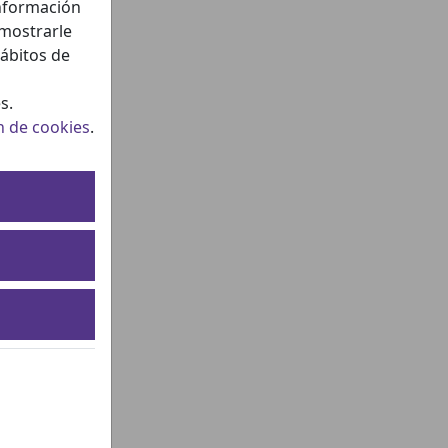
información
 mostrarle
hábitos de
s.
n de cookies
.