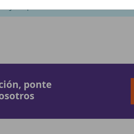
1 segundos para finalizar.
ción, ponte
osotros